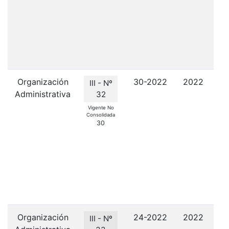
p
Re
6
Organización
30-2022
2022
O
III - Nº
Administrativa
T
32
Vigente No
Consolidada
A
30
Pu
e
Cue
Organización
24-2022
2022
III - Nº