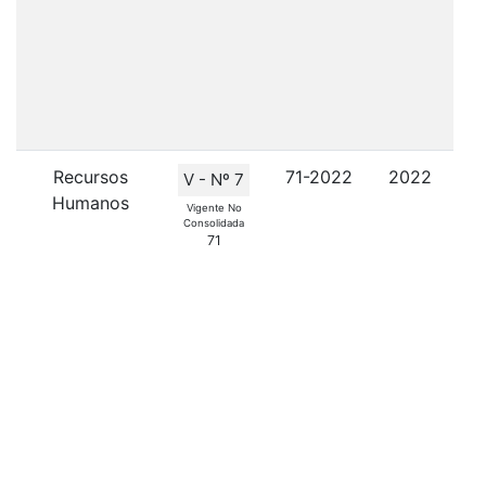
asi
c
Recursos
71-2022
2022
V - Nº 7
Humanos
I
Vigente No
Consolidada
A
71
In
s
dis
mot
y/