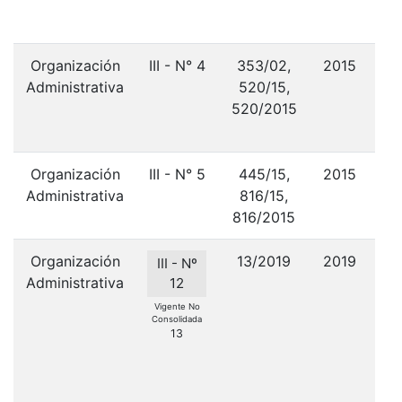
d
Organización
III - N° 4
353/02,
2015
R
Administrativa
520/15,
C
520/2015
Organización
III - N° 5
445/15,
2015
Administrativa
816/15,
R
816/2015
Organización
13/2019
2019
III - Nº
Administrativa
Ca
12
Vigente No
Consolidada
C
13
Con