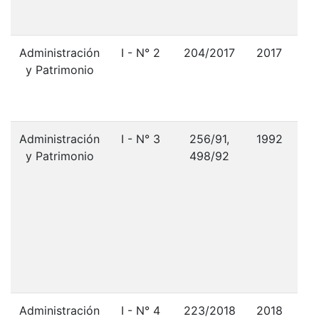
téc
d
Administración
I - N° 2
204/2017
2017
y Patrimonio
Dec
N° 
m
Administración
I - N° 3
256/91,
1992
y Patrimonio
498/92
L
Cu
Re
Administración
I - N° 4
223/2018
2018
F