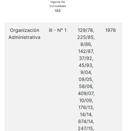
20
Vigente No
Consolidada
186
Organización
III - N° 1
129/78,
1978
Administrativa
225/85,
a
8/86,
es
142/87,
y
37/92,
45/93,
9/04,
09/05,
58/06,
409/07,
10/09,
176/13,
14/14,
874/14,
247/15,