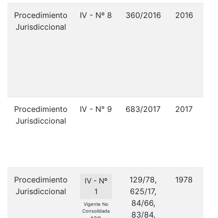
Procedimiento
IV - Nº 8
360/2016
2016
P
Jurisdiccional
di
n
Procedimiento
IV - N° 9
683/2017
2017
Jurisdiccional
Co
S
Procedimiento
129/78,
1978
P
IV - Nº
Jurisdiccional
625/17,
J
1
84/66,
Vigente No
Consolidada
83/84,