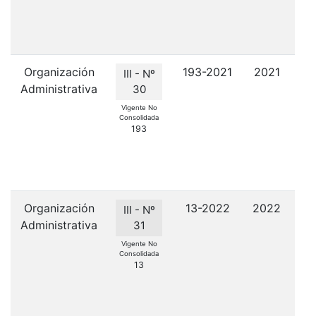
Organización
193-2021
2021
C
III - Nº
Administrativa
de
30
as
Vigente No
Consolidada
en
193
d
em
C
Organización
13-2022
2022
III - Nº
Administrativa
31
C
Vigente No
Consolidada
13
E