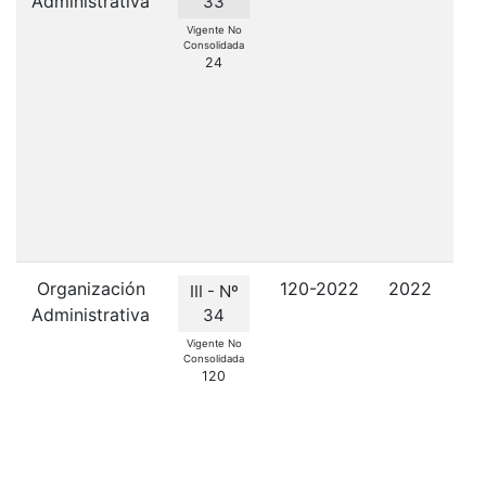
Administrativa
Co
33
el
Vigente No
Consolidada
24
P
Organización
120-2022
2022
Ap
III - Nº
Administrativa
34
O
Vigente No
Consolidada
T
120
A
Mu