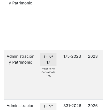
y Patrimonio
c
e
I
Administración
175-2023
2023
R
I - Nº
y Patrimonio
d
17
Ins
Vigente No
Consolidada
d
175
Administración
331-2026
2026
I - Nº