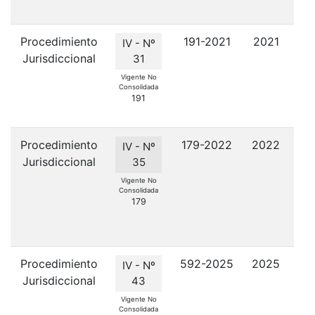
Procedimiento
191-2021
2021
Cu
IV - Nº
Jurisdiccional
31
Fon
Vigente No
Consolidada
191
Procedimiento
179-2022
2022
IV - Nº
Jurisdiccional
Cu
35
Vigente No
Consolidada
179
F
Procedimiento
592-2025
2025
R
IV - Nº
Jurisdiccional
pro
43
de
Vigente No
Consolidada
lo