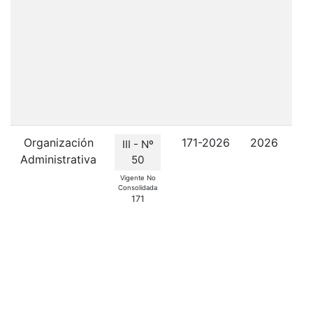
s
ge
l
Organización
171-2026
2026
III - Nº
Administrativa
50
In
Vigente No
Consolidada
171
ca
aud
fi
Pa