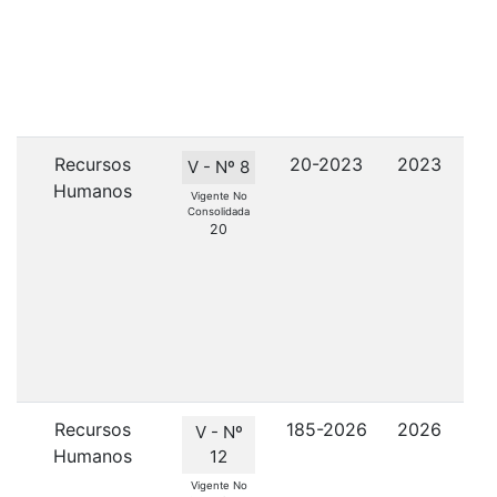
i
Recursos
20-2023
2023
V - Nº 8
Humanos
Vigente No
Consolidada
20
J
Recursos
185-2026
2026
Obl
V - Nº
Humanos
12
tox
Vigente No