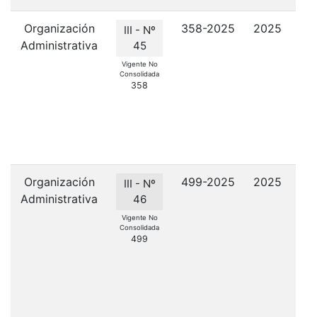
Organización
358-2025
2025
Cre
III - Nº
Administrativa
de
45
Vigente No
Consolidada
358
Organización
499-2025
2025
C
III - Nº
Administrativa
C
46
de
Vigente No
Consolidada
la
499
e
es