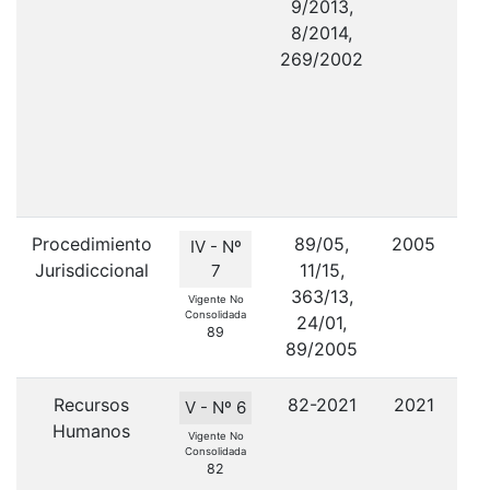
9/2013,
8/2014,
269/2002
Procedimiento
89/05,
2005
IV - Nº
Jurisdiccional
11/15,
C
7
363/13,
Vigente No
Consolidada
24/01,
89
89/2005
Recursos
82-2021
2021
V - Nº 6
Humanos
Vigente No
Consolidada
s
82