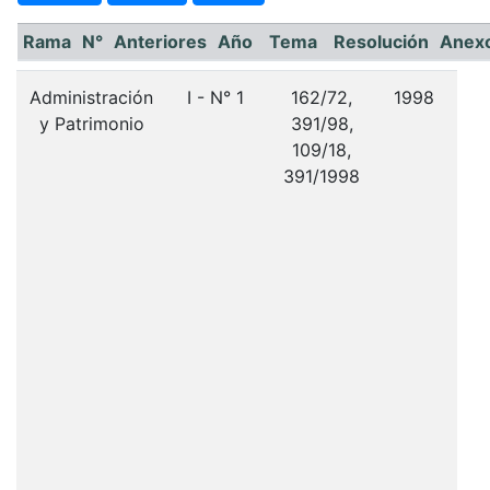
Rama
N°
Anteriores
Año
Tema
Resolución
Anex
Administración
I - N° 1
162/72,
1998
y Patrimonio
391/98,
r
109/18,
fu
391/1998
207
res
tes
p
t
a