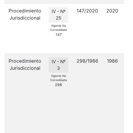
Procedimiento
147/2020
2020
G
IV - Nº
Jurisdiccional
Mu
25
Vigente No
Consolidada
147
Bo
p
Procedimiento
298/1986
1986
IV - Nº
Jurisdiccional
3
Vigente No
Consolidada
298
A