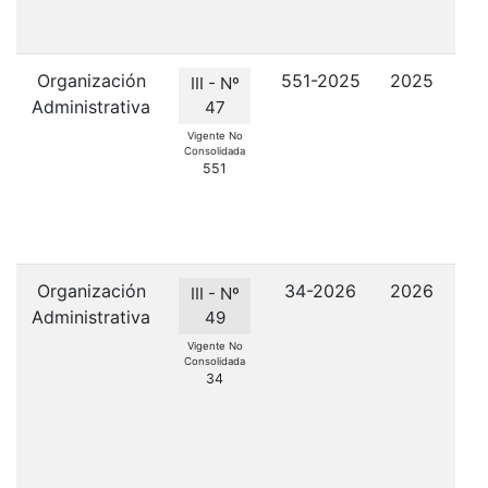
Organización
551-2025
2025
C
III - Nº
Administrativa
47
Vigente No
Consolidada
ins
551
Un
Organización
34-2026
2026
Cre
III - Nº
Administrativa
49
ob
Vigente No
Consolidada
34
i