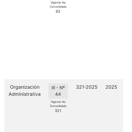
c
Vigente No
Consolidada
92
su
P
Ec
Organización
321-2025
2025
C
III - Nº
Administrativa
de 
44
Vigente No
Consolidada
321
G