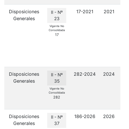
Disposiciones
17-2021
2021
II - Nº
Generales
23
ad
Vigente No
Consolidada
fo
17
e
Sa
d
Disposiciones
282-2024
2024
II - Nº
Generales
le
35
Vigente No
Consolidada
282
Disposiciones
186-2026
2026
Adh
II - Nº
Generales
37