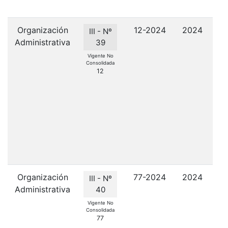
Organización
12-2024
2024
Ap
III - Nº
Administrativa
su
39
IP
Vigente No
Consolidada
12
SE
e
C
P
se
Organización
77-2024
2024
Ap
III - Nº
Administrativa
40
O
Vigente No
Consolidada
T
77