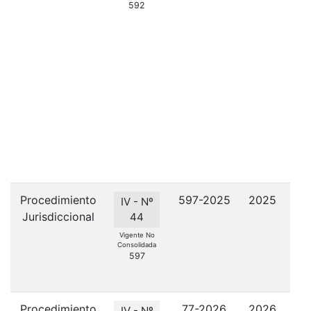
592
l
Mi
pre
c
ta
d
f
cor
e
Procedimiento
597-2025
2025
IV - Nº
Jurisdiccional
44
Vigente No
Consolidada
597
Procedimiento
77-2026
2026
Pr
IV - Nº