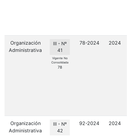
A
Organización
78-2024
2024
III - Nº
Administrativa
41
C
Vigente No
Consolidada
Co
78
l
Ga
Organización
92-2024
2024
III - Nº
Administrativa
42