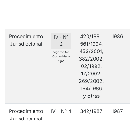
Procedimiento
420/1991,
1986
IV - Nº
Jurisdiccional
561/1994,
2
453/2001,
Vigente No
Consolidada
382/2002,
194
02/1992,
A
17/2002,
269/2002,
194/1986
y otras
Procedimiento
IV - Nº 4
342/1987
1987
N
Jurisdiccional
In
las
V