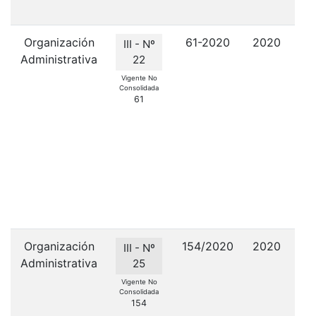
Organización
61-2020
2020
III - Nº
Administrativa
22
D
Vigente No
Consolidada
61
Cue
Des
Organización
154/2020
2020
Dec
III - Nº
Administrativa
25
Vigente No
Consolidada
Co
154