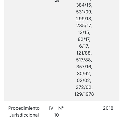
129
384/15,
531/09,
299/18,
285/17,
13/15,
82/17,
6/17,
121/88,
517/88,
357/16,
30/62,
02/02,
272/02,
129/1978
Procedimiento
IV - N°
2018
D
Jurisdiccional
10
re
las