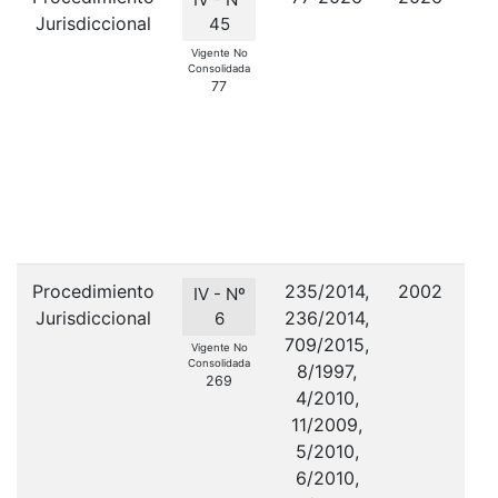
Jurisdiccional
rú
45
li
Vigente No
Consolidada
77
Re
3
Procedimiento
235/2014,
2002
IV - Nº
Jurisdiccional
236/2014,
6
709/2015,
Vigente No
Consolidada
8/1997,
269
4/2010,
11/2009,
S
5/2010,
6/2010,