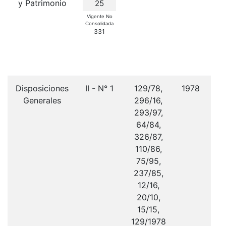
y Patrimonio
m
25
C
Vigente No
Consolidada
po
331
V
Disposiciones
II - N° 1
129/78,
1978
Generales
296/16,
293/97,
64/84,
326/87,
110/86,
75/95,
237/85,
12/16,
20/10,
15/15,
129/1978