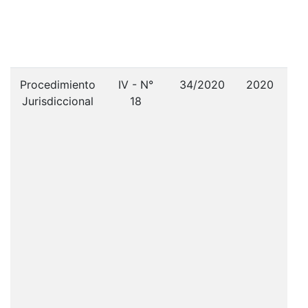
fo
Procedimiento
IV - N°
34/2020
2020
R
Jurisdiccional
18
c
Pri
cor
In
per